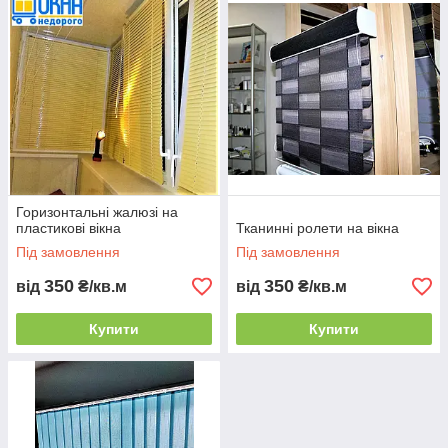
Вікна Недорого.
Універсальні жалюзі на вікна: замовити
вироби на будь-який смак
Горизонтальні жалюзі на
пластикові вікна
Тканинні ролети на вікна
В
нашій
Під замовлення
Під замовлення
компанії
350
350
від
₴/кв.м
від
₴/кв.м
можна
замовити
алюмініє
Купити
Купити
ві моделі
віконних
комплект
уючих,
володіют
ь