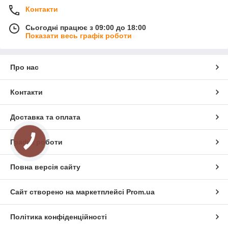
Контакти
Сьогодні працює з 09:00 до 18:00
Показати весь графік роботи
Багатофункціональні жалюзі на вікна:
Про нас
купити продукцію з суттєвими плюсами
Контакти
Інтернет компанія пропонує комфортні жалюзі на вікна за
демократичними розцінками, що володіють такими
перевагами:
Доставка та оплата
можливість повністю регулювати ступінь освітлення
кімнат;
Графік роботи
КНОПКА
ЗВ'ЯЗКУ
відмінна захист від сонячних променів, зайвих очей;
довговічність, стійкість конструкцій до вологи,
Повна версія сайту
вицвітання і забруднень;
металеві комплектуючі не вбирають жир і пил,
Сайт створено на маркетплейсі
Prom.ua
ідеально підходять для ванної кімнати, кухні, а також
балкона;
Політика конфіденційності
вогнестійкість;