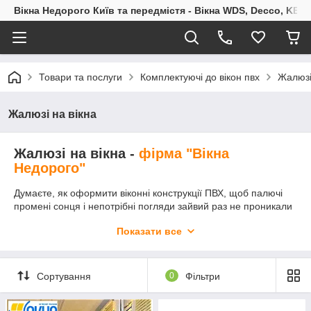
Вікна Недорого Київ та передмістя - Вікна WDS, Decco, KBE,
Товари та послуги
Комплектуючі до вікон пвх
Жалюзі
Жалюзі на вікна
Жалюзі на вікна -
фірма "Вікна
Недорого"
Думаєте, як оформити віконні конструкції ПВХ, щоб палючі
промені сонця і непотрібні погляди зайвий раз не проникали
у дім? Практичні горизонтальні жалюзі на пластикові вікна –
Показати все
чудове рішення для будь-яких приміщень за невисокою
ціною. Дані вироби виглядають гармонійно в офісах, міських
квартирах і заміському житло. На відміну від стандартних
штор такий варіант більш функціональний і простий в
Сортування
0
Фільтри
обслуговуванні. Придбати комфортні жалюзі для
металопластикових систем за вигідною вартості можна у