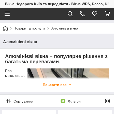
Вікна Недорого Київ та передмістя - Вікна WDS, Decco, KBE,
Товари та послуги
Алюмінієві вікна
Алюмінієві вікна
Алюмінієві вікна – популярне рішення з
багатьма перевагами.
Про
металопласт
икові вікна
Показати все
чув кожен, а
ось віконні
вироби з
алюмінію –
Сортування
0
Фільтри
не так відомі,
хоча дуже