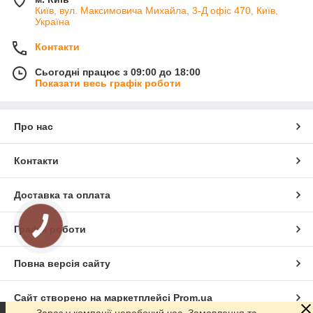
встановлювати у всіх типах приміщень;
Київ, вул. Максимовича Михайла, 3-Д офіс 470, Київ,
Україна
висока стійкість до вогню, будь опадів, корозії,
температурі від -80 до +100 ° с, поривів вітру і сонячних
Контакти
променів;
легкість в установці і подальшому обслуговуванні.
Сьогодні працює з 09:00 до 18:00
Показати весь графік роботи
Також варто відзначити хороший вибір алюмінієвих вікон.
Сьогодні можна купити вироби з будь-яким типом
відкривання, від різних виробників і для різних цілей
Про нас
засклення.
Варіанти алюмінієвих вікон
Контакти
Коли
мова йде
Доставка та оплата
про вибір
віконного
Графік роботи
профілю
,
ключови
Повна версія сайту
м
факторо
Сайт створено на маркетплейсі
Prom.ua
м
виступає