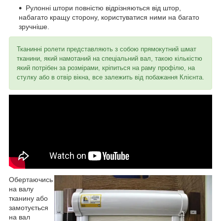
Рулонні штори повністю відрізняються від штор,
набагато кращу сторону, користуватися ними на багато
зручніше.
Тканинні ролети представляють з собою прямокутний шмат
тканини, який намотаний на спеціальний вал, такою кількістю
який потрібен за розмірами, кріпиться на раму профілю, на
стулку або в отвір вікна, все залежить від побажання Клієнта.
Обертаючись
на валу
тканину або
замотується
на вал