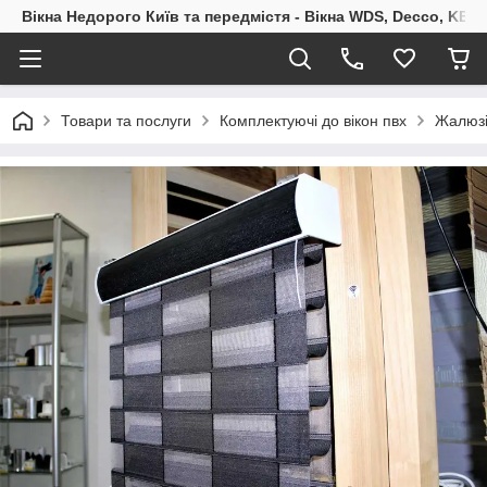
Вікна Недорого Київ та передмістя - Вікна WDS, Decco, KBE,
Товари та послуги
Комплектуючі до вікон пвх
Жалюзі