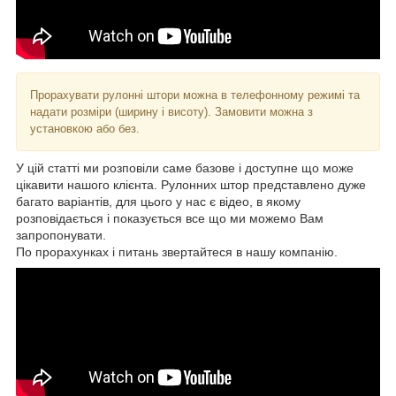
Прорахувати рулонні штори можна в телефонному режимі та
надати розміри (ширину і висоту). Замовити можна з
установкою або без.
У цій статті ми розповіли саме базове і доступне що може
цікавити нашого клієнта. Рулонних штор представлено дуже
багато варіантів, для цього у нас є відео, в якому
розповідається і показується все що ми можемо Вам
запропонувати.
По прорахунках і питань звертайтеся в нашу компанію.