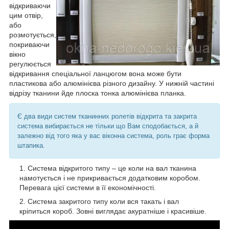
відкриваючи
цим отвір,
або
розмотується,
покриваючи
вікно
регулюється
відкривання спеціальної ланцюгом вона може бути
пластикова або алюмінієва різного дизайну. У нижній частині
відрізу тканини йде плоска тонка алюмінієва планка.
Є два види систем тканинних ролетів відкрита та закрита
система вибирається не тільки що Вам сподобається, а й
залежно від того яка у вас віконна система, роль грає форма
штапика.
Система відкритого типу – це коли на вал тканина
намотується і не прикривається додатковим коробом.
Перевага цієї системи в її економічності.
Система закритого типу коли вся такать і вал
кріпиться короб. Зовні виглядає акуратніше і красивіше.