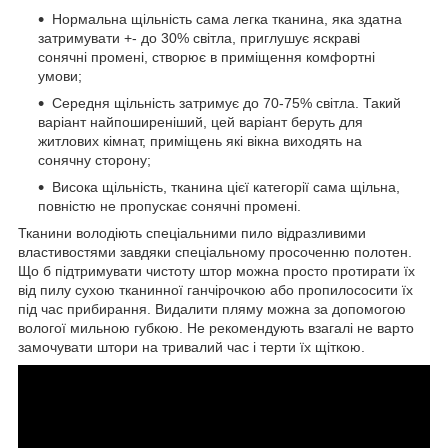
Нормальна щільність сама легка тканина, яка здатна
затримувати +- до 30% світла, приглушує яскраві
сонячні промені, створює в приміщення комфортні
умови;
Середня щільність затримує до 70-75% світла. Такий
варіант найпоширеніший, цей варіант беруть для
житлових кімнат, приміщень які вікна виходять на
сонячну сторону;
Висока щільність, тканина цієї категорії сама щільна,
повністю не пропускає сонячні промені.
Тканини володіють спеціальними пило відразливими
властивостями завдяки спеціальному просоченню полотен.
Що б підтримувати чистоту штор можна просто протирати їх
від пилу сухою тканинної ганчірочкою або пропилососити їх
під час прибирання. Видалити пляму можна за допомогою
вологої мильною губкою. Не рекомендують взагалі не варто
замочувати штори на тривалий час і терти їх щіткою.