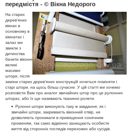
передмістя - © Вікна Недорого
На старих
дерев'яних
вікнах в
основному в
кімнатах і
залах ми
звикли з
дитинства
бачити віконні
великі
масивні
штори, після
заміни старих дерев'яних конструкцій хочеться поміняти і
старі штори, на щось більш сучасне. У цій статті ми хочемо
розповісти Вам про аналог звичайних штор про це рулонних
шторах, або їх ще називають тканинні ролети.
Рулонні штори виконують таку ж завдання, як і
звичайні штори, закривають віконний отвір, не
дозволяють проникати в приміщення сонячним
променям, так само відмінно захищають особисте
життя від сторонніх поглядів перехожих або сусідів.