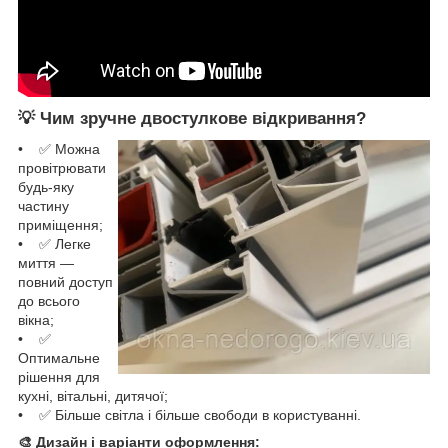
💡 Чим зручне двостулкове відкривання?
• ✅ Можна
провітрювати
будь-яку
частину
приміщення;
• ✅ Легке
миття —
повний доступ
до всього
вікна;
• ✅
Оптимальне
рішення для
кухні, вітальні, дитячої;
• ✅ Більше світла і більше свободи в користуванні.
🎨 Дизайн і варіанти оформлення: