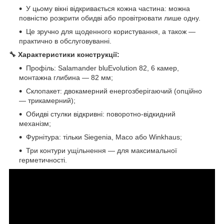
У цьому вікні відкривається кожна частина: можна
повністю розкрити обидві або провітрювати лише одну.
Це зручно для щоденного користування, а також —
практично в обслуговуванні.
🔧 Характеристики конструкції:
Профіль: Salamander bluEvolution 82, 6 камер,
монтажна глибина — 82 мм;
Склопакет: двокамерний енергозберігаючий (опційно
— трикамерний);
Обидві стулки відкривні: поворотно-відкидний
механізм;
Фурнітура: тільки Siegenia, Maco або Winkhaus;
Три контури ущільнення — для максимальної
герметичності.