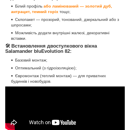
Білий профіль
або ламінований — золотий дуб,
антрацит, темний горіх
тощо;
Склопакет — прозорий, тонований, дзеркальний або з
шпросами;
Можливість додати внутрішні жалюзі, декоративні
вставки.
🛠️ Встановлення двостулкового вікна
Salamander bluEvolution 82:
Базовий монтаж;
Оптимальний (з гідроізоляцією);
Євромонтаж (теплий монтаж) — для приватних
будинків і новобудов.