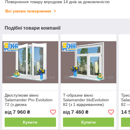
Повернення товару впродовж 14 днів за домовленістю
Всі умови повернення
Подібні товари компанії
Двостулкове вікно
Т-образне вікно
Трис
Salamander Pro Evolution
Salamander bluEvolution
Sala
72 (з двома
82 (з 1 відкриванням)
82 —
відкриваннями)
7 960
7 460
14 
від
₴
від
₴
Купити
Купити