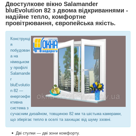
Двостулкове вікно Salamander
bluEvolution 82 з двома відкриваннями -
надійне тепло, комфортне
провітрювання, європейська якість.
Конструкці
я
побудован
а на
німецьком
у профілі
Salamande
r
bluEvolutio
n 82 —
енергоефе
ктивна
система з
сучасним дизайном, товщиною 82 мм та шістьма камерами,
що зберігає тепло в оселі та захищає від шуму ззовні.
Дві стулки — дві зони комфорту.