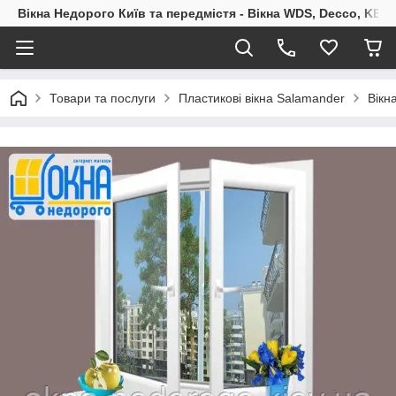
Вікна Недорого Київ та передмістя - Вікна WDS, Decco, KBE,
Товари та послуги
Пластикові вікна Salamander
Вікн