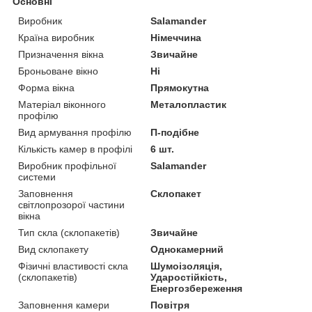
Основні
Виробник
Salamander
Країна виробник
Німеччина
Призначення вікна
Звичайне
Броньоване вікно
Ні
Форма вікна
Прямокутна
Матеріал віконного
Металопластик
профілю
Вид армування профілю
П-подібне
Кількість камер в профілі
6 шт.
Виробник профільної
Salamander
системи
Заповнення
Склопакет
світлопрозорої частини
вікна
Тип скла (склопакетів)
Звичайне
Вид склопакету
Однокамерний
Фізичні властивості скла
Шумоізоляція,
(склопакетів)
Ударостійкість,
Енергозбереження
Заповнення камери
Повітря