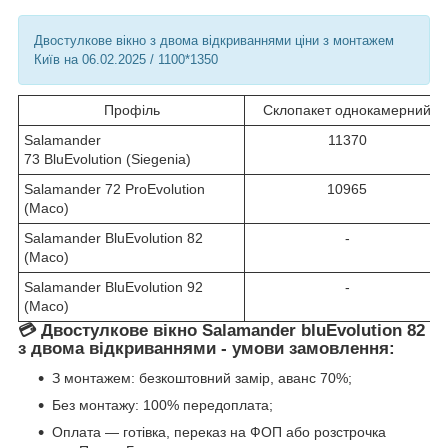
Двостулкове вікно з двома відкриваннями ціни з монтажем
Київ на 06.02.2025 / 1100*1350
Профіль
Склопакет однокамерний
Salamander
11370
73 BluEvolution (Siegenia)
Salamander 72 ProEvolution
10965
(Maco)
Salamander BluEvolution 82
-
(Maco)
Salamander BluEvolution 92
-
(Maco)
💳 Двостулкове вікно Salamander bluEvolution 82
з двома відкриваннями - умови замовлення:
З монтажем: безкоштовний замір, аванс 70%;
Без монтажу: 100% передоплата;
Оплата — готівка, переказ на ФОП або розстрочка