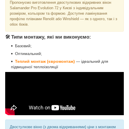
Пропонуємо виготовлення двостулкових відкривних вікон
Salamander Pro Evolution 72 у Києві з індивідуальним
розміром, кольором та формою. Доступне ламінування
профілю плівками Renolit або Winshield — як з одного, так і з
обох боків.
🛠️ Типи монтажу, які ми виконуємо:
Базовий;
Оптимальний;
Теплий монтаж (євромонтаж)
— ідеальний для
підвищеної теплоізоляції
Двостулкове вікно (з двома відкриваннями) ціни з монтажем