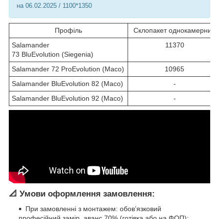
на 06.02.2025 / 1100*1350
Профіль
Склопакет однокамерний
Salamander
11370
73 BluEvolution (Siegenia)
Salamander 72 ProEvolution (Maco)
10965
Salamander BluEvolution 82 (Maco)
-
Salamander BluEvolution 92 (Maco)
-
📐 Умови оформлення замовлення:
При замовленні з монтажем: обов’язковий
професійний замір, аванс 70% (готівка або на ФОП);