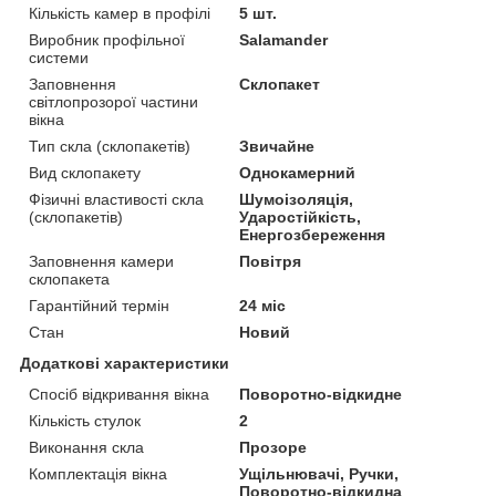
Кількість камер в профілі
5 шт.
Виробник профільної
Salamander
системи
Заповнення
Склопакет
світлопрозорої частини
вікна
Тип скла (склопакетів)
Звичайне
Вид склопакету
Однокамерний
Фізичні властивості скла
Шумоізоляція,
(склопакетів)
Ударостійкість,
Енергозбереження
Заповнення камери
Повітря
склопакета
Гарантійний термін
24 міс
Стан
Новий
Додаткові характеристики
Спосіб відкривання вікна
Поворотно-відкидне
Кількість стулок
2
Виконання скла
Прозоре
Комплектація вікна
Ущільнювачі, Ручки,
Поворотно-відкидна