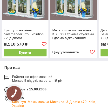
Тристулкове вікно
Металопластикове вікно
Двос
Salamander Pro Evolution
KBE 88 з трьома стулками
Sala
72 (з двома
і двома відкриванням
72 (
відкриваннями)
10 570
від
₴
від
Ціну уточнюйте
Купити
Про нас
Рейтинг не сформований
Менше 5 відгуків за останній рік
Працює з 15.08.2009
м. Київ
Київ, вул. Максимовича Михайла, 3-Д офіс 470, Київ,
Україна