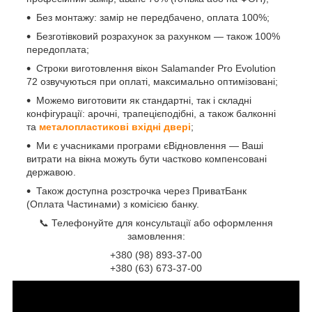
Без монтажу: замір не передбачено, оплата 100%;
Безготівковий розрахунок за рахунком — також 100%
передоплата;
Строки виготовлення вікон Salamander Pro Evolution
72 озвучуються при оплаті, максимально оптимізовані;
Можемо виготовити як стандартні, так і складні
конфігурації: арочні, трапецієподібні, а також балконні
та
металопластикові вхідні двері
;
Ми є учасниками програми єВідновлення — Ваші
витрати на вікна можуть бути частково компенсовані
державою.
Також доступна розстрочка через ПриватБанк
(Оплата Частинами) з комісією банку.
📞 Телефонуйте для консультації або оформлення
замовлення:
+380 (98) 893-37-00
+380 (63) 673-37-00