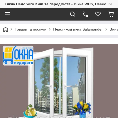
Вікна Недорого Київ та передмістя - Вікна WDS, Decco, KBE,
Товари та послуги
Пластикові вікна Salamander
Вікн