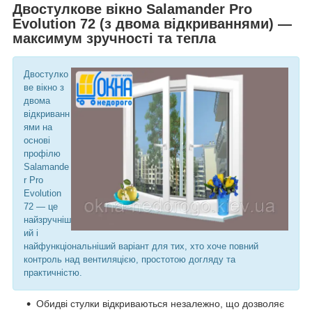
Двостулкове вікно Salamander Pro
Evolution 72 (з двома відкриваннями) —
максимум зручності та тепла
Двостулко
ве вікно з
двома
відкриванн
ями на
основі
профілю
Salamande
r Pro
Evolution
72 — це
найзручніш
ий і
найфункціональніший варіант для тих, хто хоче повний
контроль над вентиляцією, простотою догляду та
практичністю.
Обидві стулки відкриваються незалежно, що дозволяє