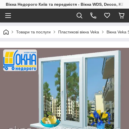
Вікна Недорого Київ та передмістя - Вікна WDS, Decco, KBE,
Товари та послуги
Пластикові вікна Veka
Вікна Veka 