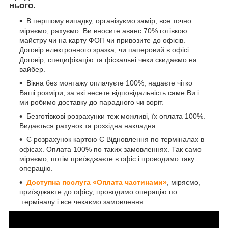
нього.
В першому випадку, організуємо замір, все точно
міряємо, рахуємо. Ви вносите аванс 70% готівкою
майстру чи на карту ФОП чи привозите до офісів.
Договір електронного зразка, чи паперовий в офісі.
Договір, специфікацію та фіскальні чеки скидаємо на
вайбер.
Вікна без монтажу оплачуєте 100%, надаєте чітко
Ваші розміри, за які несете відповідальність саме Ви і
ми робимо доставку до парадного чи воріт.
Безготівкові розрахунки теж можливі, їх оплата 100%.
Видається рахунок та розхідна накладна.
Є розрахунок картою Є Відновлення по терміналах в
офісах. Оплата 100% по таких замовленнях. Так само
міряємо, потім приїжджаєте в офіс і проводимо таку
операцію.
Доступна послуга «Оплата частинами»
, міряємо,
приїжджаєте до офісу, проводимо операцію по
терміналу і все чекаємо замовлення.