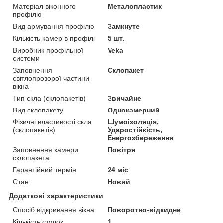
Матеріал віконного
Металопластик
профілю
Вид армування профілю
Замкнуте
Кількість камер в профілі
5 шт.
Виробник профільної
Veka
системи
Заповнення
Склопакет
світлопрозорої частини
вікна
Тип скла (склопакетів)
Звичайне
Вид склопакету
Однокамерний
Фізичні властивості скла
Шумоізоляція,
(склопакетів)
Ударостійкість,
Енергозбереження
Заповнення камери
Повітря
склопакета
Гарантійний термін
24 міс
Стан
Новий
Додаткові характеристики
Спосіб відкривання вікна
Поворотно-відкидне
Кількість стулок
1