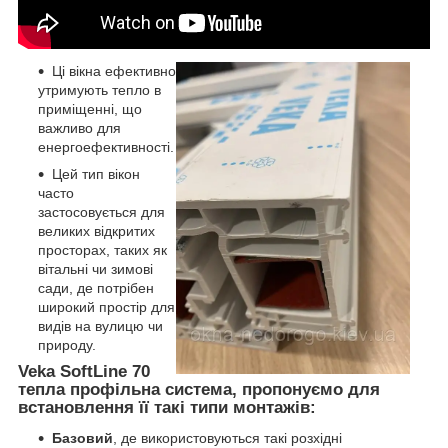
Ці вікна ефективно
утримують тепло в
приміщенні, що
важливо для
енергоефективності.
Цей тип вікон
часто
застосовується для
великих відкритих
просторах, таких як
вітальні чи зимові
сади, де потрібен
широкий простір для
видів на вулицю чи
природу.
Veka SoftLine 70
тепла профільна система, пропонуємо для
встановлення її такі типи монтажів:
Базовий
, де використовуються такі розхідні