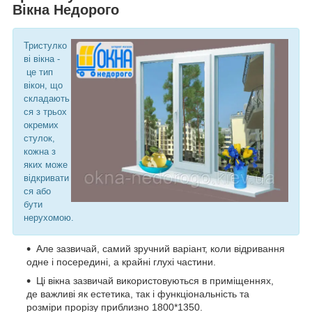
Вікна Недорого
Тристулко
ві вікна -
це тип
вікон, що
складають
ся з трьох
окремих
стулок,
кожна з
яких може
відкривати
ся або
бути
нерухомою.
Але зазвичай, самий зручний варіант, коли відривання
одне і посередині, а крайні глухі частини.
Ці вікна зазвичай використовуються в приміщеннях,
де важливі як естетика, так і функціональність та
розміри прорізу приблизно 1800*1350.