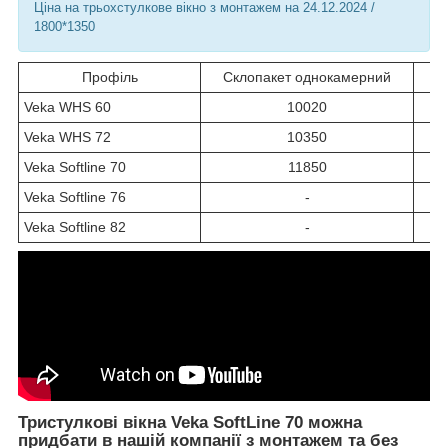
Ціна на трьохстулкове вікно з монтажем на 24.12.2024 /
1800*1350
Профіль
Склопакет однокамерний
С
Veka WHS 60
10020
Veka WHS 72
10350
Veka Softline 70
11850
Veka Softline 76
-
Veka Softline 82
-
Тристулкові вікна Veka SoftLine 70 можна
придбати в нашій компанії з монтажем та без