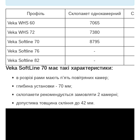
Профіль
Склопакет однокамерний
Скл
Veka WHS 60
7065
Veka WHS 72
7380
Veka Softline 70
8795
Veka Softline 76
-
Veka Softline 82
-
Veka SoftLine 70 має такі характеристики:
в розрізі рами мають п'ять повітряних камер;
глибина установки - 70 мм;
склопакети рекомендується замовляти 2 камерні;
допустима товщина скління до 42 мм.