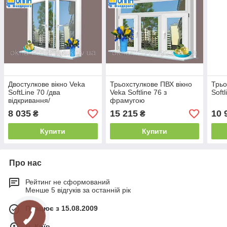
Двостулкове вікно Veka
Трьохстулкове ПВХ вікно
Трьо
SoftLine 70 /два
Veka Softline 76 з
Softl
відкривання/
фрамугою
8 035
15 215
10 
₴
₴
Купити
Купити
Про нас
Рейтинг не сформований
Менше 5 відгуків за останній рік
Працює з 15.08.2009
м. Київ