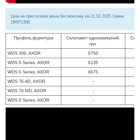
Ціна на тристулкові вікна без монтажу на 21.02.2025 / рама
1800*1350
Профіль,фурнітура
Склопакет однокамерний,
Скло
грн.
WDS 300, AXOR
5750
WDS 5 Series, AXOR
6135
WDS 6 Series, AXOR
6575
WDS 76 AD, AXOR
-
WDS 76 MD, AXOR
-
WDS 8 Series, AXOR
-