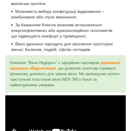
виключає протяги;
Можливість вибору конфігурації відкривання –
комбіноване або глухе виконання;
За бажанням Клієнта можливе встановлення
енергоефективних або шумоізоляційних склопакетів,
що підвищують комфорт у приміщенні;
Вікно ідеально підходить для засклення просторих
кімнат, балконів, лоджій, офісів і котеджів.
Компанія "Вікна Недорого" є офіційним партнером
державної
програми єВідновлення
, що дозволяє клієнтам отримати
фінансову допомогу для заміни вікон. Ми пропонуємо купити
тристулкові пластикові вікна WDS 300 у Києві за
найвигіднішими умовами.