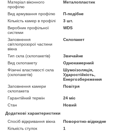
Матеріал віконного
Металопластик
профілю
Вид армування профілю
П-подібне
Кількість камер в профілі
3 шт.
Виробник профільної
WDS
системи
Заповнення
Склопакет
світлопрозорої частини
вікна
Тип скла (склопакетів)
Звичайне
Вид склопакету
Однокамерний
Фізичні властивості скла
Шумоізоляція,
(склопакетів)
Ударостійкість,
Енергозбереження
Заповнення камери
Повітря
склопакета
Гарантійний термін
24 міс
Стан
Новий
Додаткові характеристики
Спосіб відкривання вікна
Поворотно-відкидне
Кількість стулок
1