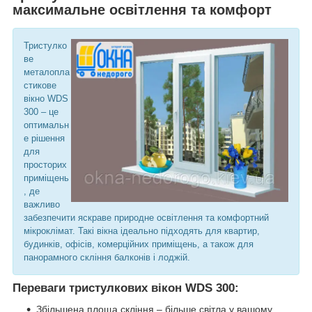
максимальне освітлення та комфорт
Тристулко
ве
металопла
стикове
вікно WDS
300 – це
оптимальн
е рішення
для
просторих
приміщень
, де
важливо
забезпечити яскраве природне освітлення та комфортний
мікроклімат. Такі вікна ідеально підходять для квартир,
будинків, офісів, комерційних приміщень, а також для
панорамного скління балконів і лоджій.
Переваги тристулкових вікон WDS 300:
Збільшена площа скління – більше світла у вашому