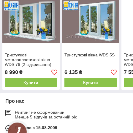
Тристулкові
Тристулкові вікна WDS 5S
Трис
металопластикові вікна
мета
WDS 76 (2 відкривання)
WDS
8 990
6 135
7 5
₴
₴
Купити
Купити
Про нас
Рейтинг не сформований
Менше 5 відгуків за останній рік
Працює з 15.08.2009