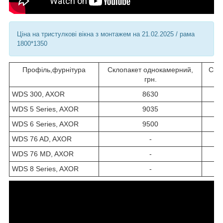
Ціна на тристулкові вікна з монтажем на 21.02.2025 / рама
1800*1350
Профіль,фурнітура
Склопакет однокамерний,
Скл
грн.
WDS 300, AXOR
8630
WDS 5 Series, AXOR
9035
WDS 6 Series, AXOR
9500
WDS 76 AD, AXOR
-
WDS 76 MD, AXOR
-
WDS 8 Series, AXOR
-