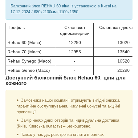
Балконний блок REHAU 60 ціна із установкою в Києві на
17.12.2024 / 680х2100мм+1100х1350
Профіль
Склопакет
Склопакет двокам
однокамерний
Rehau 60 (Maco)
12290
13020
Rehau 70 (Maco)
12955
13540
Rehau Synego (Maco)
-
16520
Rehau Geneo (Maco)
-
20290
Доступний балконний блок Rehau 60: ціни для
кожного
Замовники нашої компанії отримують вигідні знижки,
гарантійне обслуговування, численні бонусні та акційні
пропозиції.
Замір необхідних отворів та індивідуальна доставка
(Київ, Київська область) – безкоштовно.
Також у нас діє розстрочка оплати в рамках