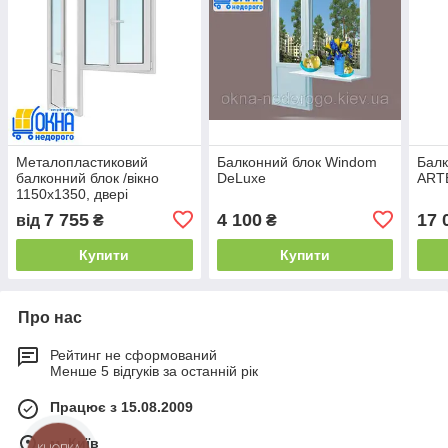
Металопластиковий
Балконний блок Windom
Балк
балконний блок /вікно
DeLuxe
ART
1150х1350, двері
700х2050/
7 755
4 100
17 
від
₴
₴
Купити
Купити
Про нас
Рейтинг не сформований
Менше 5 відгуків за останній рік
Працює з 15.08.2009
м. Київ