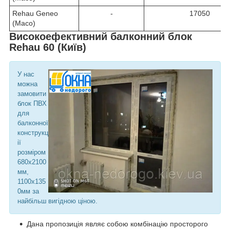
Rehau Geneo
-
17050
(Maco)
Високоефективний балконний блок
Rehau 60 (Київ)
У нас
можна
замовити
блок ПВХ
для
балконної
конструкц
ії
розміром
680х2100
мм,
1100х135
0мм за
найбільш вигідною ціною.
Дана пропозиція являє собою комбінацію просторого