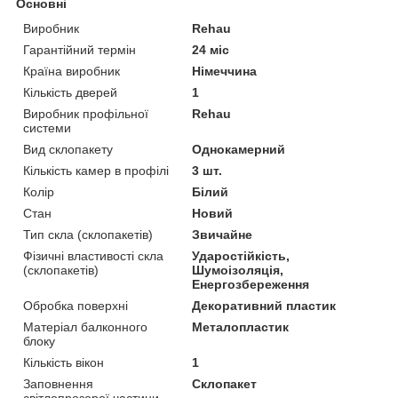
Основні
Виробник
Rehau
Гарантійний термін
24 міс
Країна виробник
Німеччина
Кількість дверей
1
Виробник профільної
Rehau
системи
Вид склопакету
Однокамерний
Кількість камер в профілі
3 шт.
Колір
Білий
Стан
Новий
Тип скла (склопакетів)
Звичайне
Фізичні властивості скла
Ударостійкість,
(склопакетів)
Шумоізоляція,
Енергозбереження
Обробка поверхні
Декоративний пластик
Матеріал балконного
Металопластик
блоку
Кількість вікон
1
Заповнення
Склопакет
світлопрозорої частини