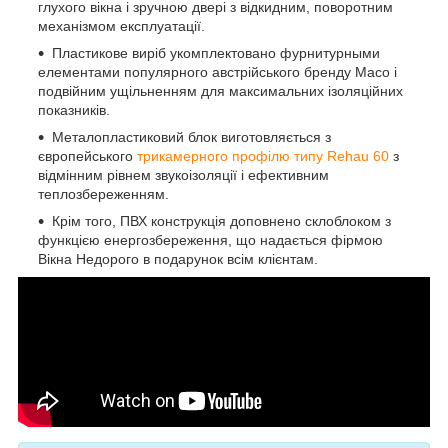
глухого вікна і зручною двері з відкидним, поворотним
механізмом експлуатації.
Пластикове виріб укомплектовано фурнитурными
елементами популярного австрійського бренду Maco і
подвійним ущільненням для максимальних ізоляційних
показників.
Металопластиковий блок виготовляється з
європейського
трикамерного профілю типу Rehau 60
з
відмінним рівнем звукоізоляції і ефективним
теплозбереженням.
Крім того, ПВХ конструкція доповнено склоблоком з
функцією енергозбереження, що надається фірмою
Вікна Недорого в подарунок всім клієнтам.