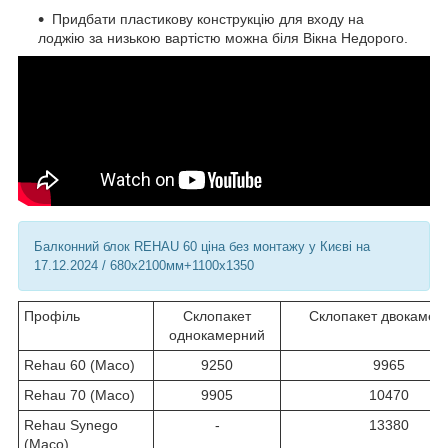
Придбати пластикову конструкцію для входу на
лоджію за низькою вартістю можна біля Вікна Недорого.
Балконний блок REHAU 60 ціна без монтажу у Києві на
17.12.2024 / 680х2100мм+1100х1350
Профіль
Склопакет
Склопакет двокамер
однокамерний
Rehau 60 (Maco)
9250
9965
Rehau 70 (Maco)
9905
10470
Rehau Synego
-
13380
(Maco)