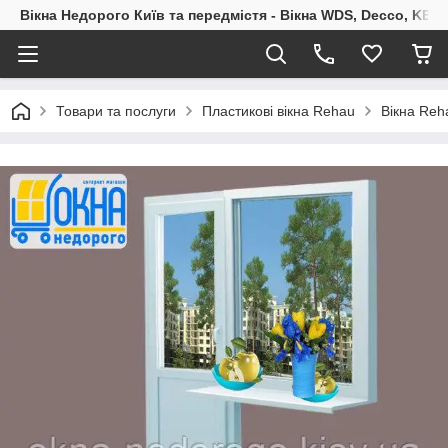
Вікна Недорого Київ та передмістя - Вікна WDS, Decco, KBE,
Товари та послуги
Пластикові вікна Rehau
Вікна Reh