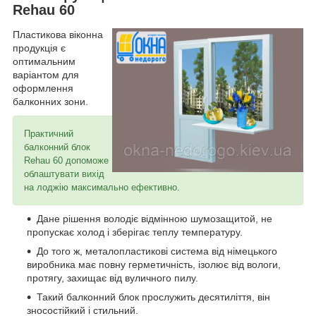
Rehau 60
Пластикова віконна
продукція є
оптимальним
варіантом для
оформлення
балконних зони.
Практичний
балконний блок
Rehau 60 допоможе
облаштувати вихід
на лоджію максимально ефективно.
Дане рішення володіє відмінною шумозащитой, не
пропускає холод і зберігає теплу температуру.
До того ж, металопластикові система від німецького
виробника має повну герметичність, ізолює від вологи,
протягу, захищає від вуличного пилу.
Такий балконний блок прослужить десятиліття, він
зносостійкий і стильний.