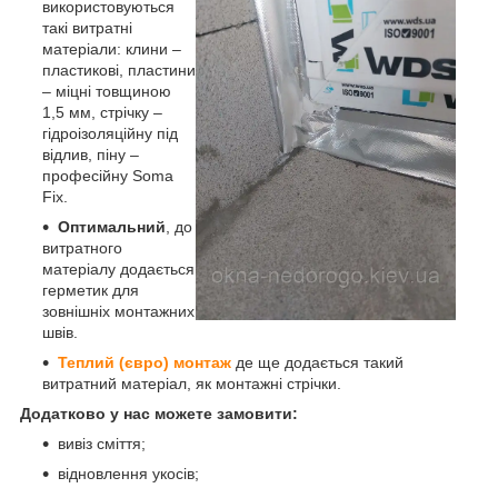
використовуються
такі витратні
матеріали: клини –
пластикові, пластини
– міцні товщиною
1,5 мм, стрічку –
гідроізоляційну під
відлив, піну –
професійну Soma
Fix.
Оптимальний
, до
витратного
матеріалу додається
герметик для
зовнішніх монтажних
швів.
Теплий (євро) монтаж
де ще додається такий
витратний матеріал, як монтажні стрічки.
Додатково у нас можете замовити:
вивіз сміття;
відновлення укосів;