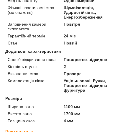
Вид склопакету
Однокамерний
Фізичні властивості скла
Шумоізоляція,
(склопакетів)
Ударостійкість,
Енергозбереження
Заповнення камери
Повітря
склопакета
Гарантійний термін
24 міс
Стан
Новий
Додаткові характеристики
Спосіб відкривання вікна
Поворотно-відкидне
Кількість стулок
2
Виконання скла
Прозоре
Комплектація вікна
Ущільнювачі, Ручки,
Поворотно-відкидна
фурнітура
Розміри
Ширина вікна
1100 мм
Висота вікна
1700 мм
Товщина скла
4 мм
Приховати