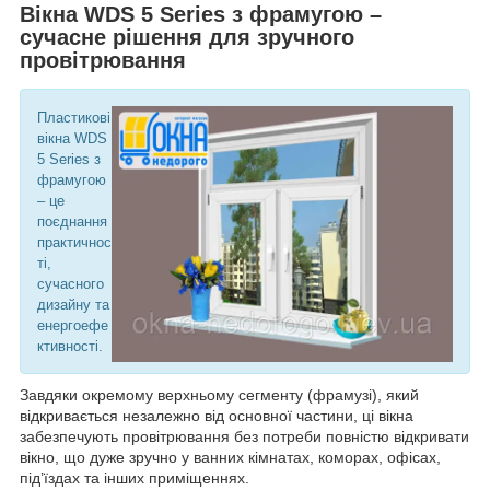
Вікна WDS 5 Series з фрамугою –
сучасне рішення для зручного
провітрювання
Пластикові
вікна WDS
5 Series з
фрамугою
– це
поєднання
практичнос
ті,
сучасного
дизайну та
енергоефе
ктивності.
Завдяки окремому верхньому сегменту (фрамузі), який
відкривається незалежно від основної частини, ці вікна
забезпечують провітрювання без потреби повністю відкривати
вікно, що дуже зручно у ванних кімнатах, коморах, офісах,
під’їздах та інших приміщеннях.