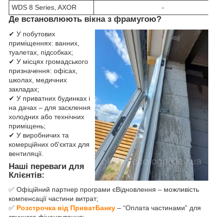
WDS 8 Series, AXOR
-
Де встановлюють вікна з фрамугою?
✔ У побутових
приміщеннях: ванних,
туалетах, підсобках;
✔ У місцях громадського
призначення: офісах,
школах, медичних
закладах;
✔ У приватних будинках і
на дачах – для засклення
холодних або технічних
приміщень;
✔ У виробничих та
комерційних об'єктах для
вентиляції.
Наші переваги для
Клієнтів:
✅ Офіційний партнер програми єВідновлення – можливість
компенсації частини витрат;
✅
Розстрочка від ПриватБанку
– “Оплата частинами” для