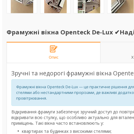
Фрамужні вікна Openteck De-Lux ✔На
Опис
Х
Зручні та недорогі фрамужні вікна Opente
Фрамужні вікна Openteck De-Lux — це практичне рішення дл
стелями або нестандартними прорізами, де важливі додатко
провітрювання.
Відкривання фрамуги забезпечує зручний доступ до повітря
відкривати всю стулку, що особливо актуально для вітален
приміщень. Такі вікна часто встановлюють у:
квартирах та будинках з високими стелями;