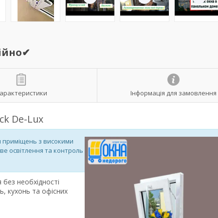
дійно✔
арактеристики
Інформація для замовлення
ck De-Lux
я приміщень з високими
ве освітлення та контроль
 без необхідності
ь, кухонь та офісних