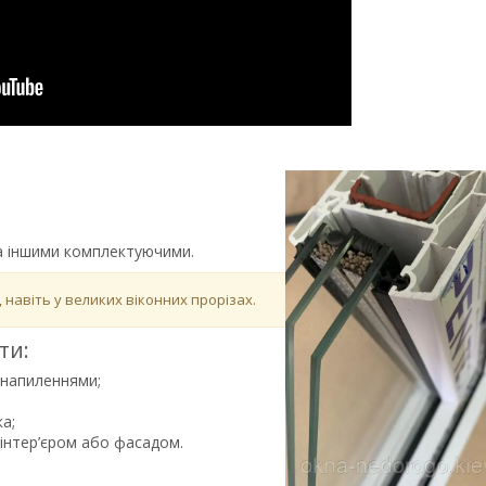
та іншими комплектуючими.
 навіть у великих віконних прорізах.
ти:
 напиленнями;
ка;
з інтер’єром або фасадом.