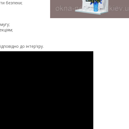
ти безпеки;
мугу;
екціям;
дповідно до інтер’єру.