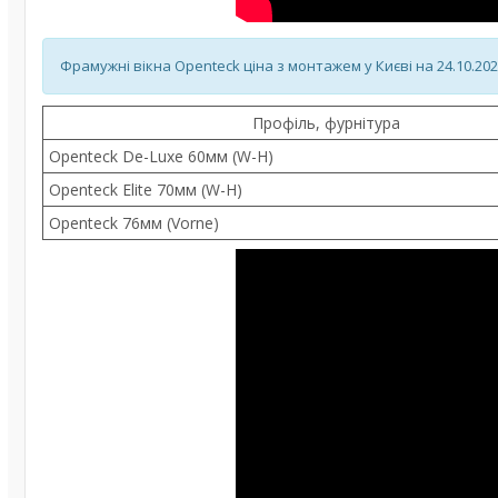
Фрамужні вікна Openteck ціна з монтажем у Києві на 24.10.202
Профіль, фурнітура
Openteck De-Luxe 60мм (W-H)
Openteck Elite 70мм (W-H)
Openteck 76мм (Vorne)