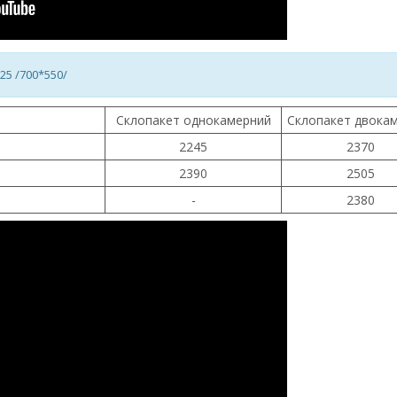
25 /700*550/
Склопакет однокамерний
Склопакет двока
2245
2370
2390
2505
-
2380