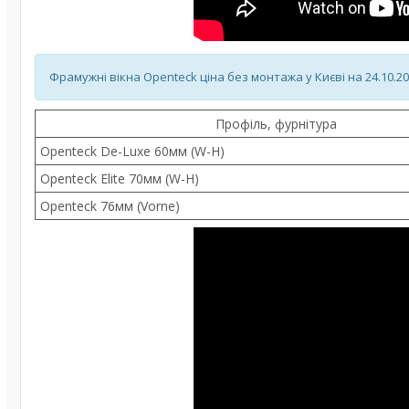
Фрамужні вікна Openteck ціна без монтажа у Києві на 24.10.20
Профіль, фурнітура
Openteck De-Luxe 60мм (W-H)
Openteck Elite 70мм (W-H)
Openteck 76мм (Vorne)