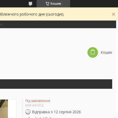
Кошик
йближчого робочого дня (сьогодні).
на
Кошик
Під замовлення
Код:
641412
Відправка з 12 серпня 2026