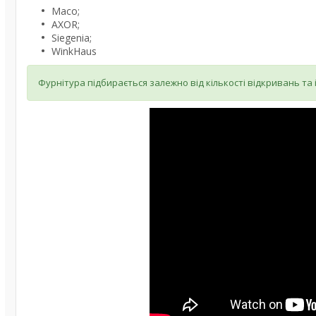
Maco;
AXOR;
Siegenia;
WinkHaus
Фурнітура підбирається залежно від кількості відкривань та 