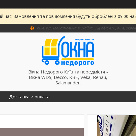
ий час. Замовлення та повідомлення будуть оброблені з 09:00 на
Київ, вул. Максимовича Михайла, 3-Д офіс 470, Київ, Украї
Вікна Недорого Київ та передмістя -
Вікна WDS, Decco, KBE, Veka, Rehau,
Salamander.
Доставка и оплата