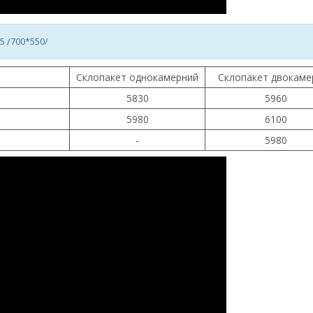
5 /700*550/
Склопакет однокамерний
Склопакет двокаме
5830
5960
5980
6100
-
5980