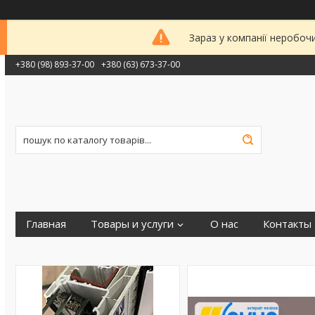
Зараз у компанії неробоч
+380 (98) 893-37-00
+380 (63) 673-37-00
Главная
Товары и услуги
О нас
Контакты