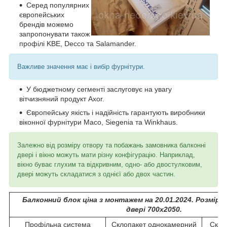
Серед популярних
європейських
брендів можемо
запропонувати також
профілі KBE, Decco та Salamander.
Важливе значення має і вибір фурнітури.
У бюджетному сегменті заслуговує на увагу
вітчизняний продукт Axor.
Європейську якість і надійність гарантують виробники
віконної фурнітури Maco, Siegenia та Winkhaus.
Залежно від розміру отвору та побажань замовника балконні
двері і вікно можуть мати різну конфігурацію. Наприклад,
вікно буває глухим та відкривним, одно- або двостулковим,
двері можуть складатися з однієї або двох частин.
Балконний блок ціна з монтажем на 20.01.2024. Розміри -
двері 700х2050.
Профільна система
Склопакет однокамерний
Скло