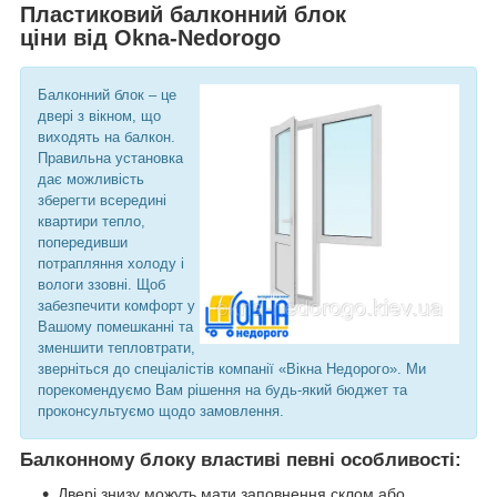
Пластиковий балконний блок
ціни від Okna-Nedorogo
Балконний блок – це
двері з вікном, що
виходять на балкон.
Правильна установка
дає можливість
зберегти всередині
квартири тепло,
попередивши
потрапляння холоду і
вологи ззовні. Щоб
забезпечити комфорт у
Вашому помешканні та
зменшити тепловтрати,
зверніться до спеціалістів компанії «Вікна Недорого». Ми
порекомендуємо Вам рішення на будь-який бюджет та
проконсультуємо щодо замовлення.
Балконному блоку властиві певні особливості:
Двері знизу можуть мати заповнення склом або