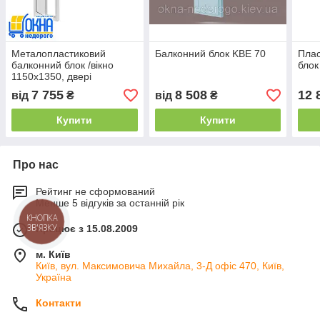
Металопластиковий
Балконний блок KBE 70
Плас
балконний блок /вікно
блок
1150х1350, двері
700х2050/
7 755
8 508
12 
від
₴
від
₴
Купити
Купити
Про нас
Рейтинг не сформований
Менше 5 відгуків за останній рік
КНОПКА
ЗВ'ЯЗКУ
Працює з 15.08.2009
м. Київ
Київ, вул. Максимовича Михайла, 3-Д офіс 470, Київ,
Україна
Контакти