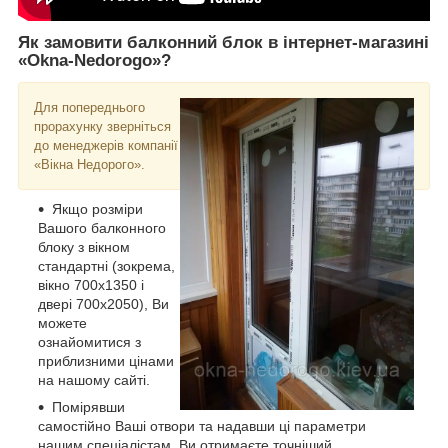
Як замовити балконний блок в інтернет-магазині
«Okna-Nedorogo»?
Д
ля попереднього
прорахунку зверніться
до менеджерів компанії
«Вікна Недорого».
Якщо розміри
Вашого балконного
блоку з вікном
стандартні (зокрема,
вікно 700х1350 і
двері 700х2050), Ви
можете
ознайомитися з
приблизними цінами
на нашому сайті.
Помірявши
самостійно Ваші отвори та надавши ці параметри
нашим спеціалістам, Ви отримаєте точніший