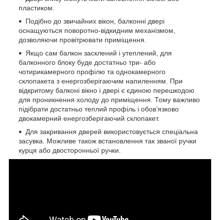
пластиком.
Подібно до звичайних вікон, балконні двері
оснащуються поворотно-відкидним механізмом,
дозволяючи провітрювати приміщення.
Якщо сам балкон засклений і утеплений, для
балконного блоку буде достатньо три- або
чотирикамерного профілю та однокамерного
склопакета з енергозберігаючим напиленням. При
відкритому балконі вікно і двері є єдиною перешкодою
для проникнення холоду до приміщення. Тому важливо
підібрати достатньо теплий профіль і обов’язково
двокамерний енергозберігаючий склопакет.
Для закривання дверей використовується спеціальна
засувка. Можливе також встановлення так званої ручки
курця або двосторонньої ручки.