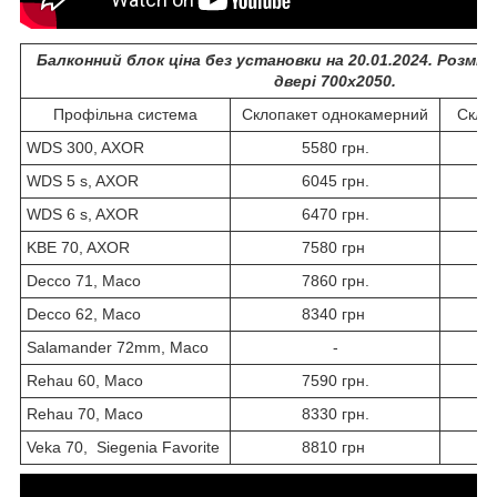
Балконний блок ціна без установки на 20.01.2024. Розміри 
двері 700х2050.
Профільна система
Склопакет однокамерний
Скло
WDS 300, AXOR
5580 грн.
WDS 5 s, AXOR
6045 грн.
WDS 6 s, AXOR
6470 грн.
KBE 70, AXOR
7580 грн
Decco 71, Maco
7860 грн.
Decco 62, Maco
8340 грн
Salamander 72mm, Maco
-
Rehau 60, Maco
7590 грн.
Rehau 70, Maco
8330 грн.
Veka 70, Siegenia Favorite
8810 грн