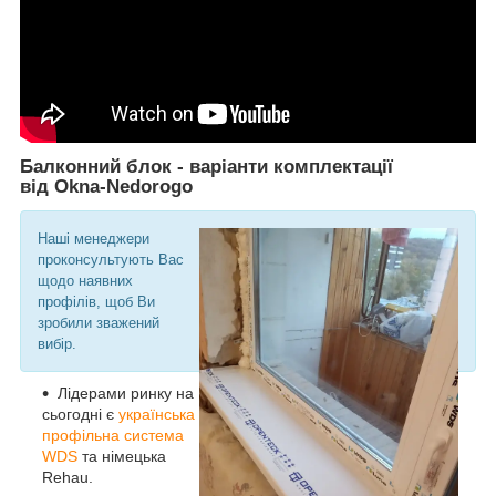
Балконний блок - варіанти комплектації
від Okna-Nedorogo
Наші менеджери
проконсультують Вас
щодо наявних
профілів, щоб Ви
зробили зважений
вибір.
Лідерами ринку на
сьогодні є
українська
профільна система
WDS
та німецька
Rehau.