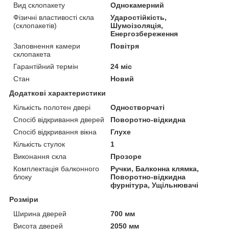
Вид склопакету
Однокамерний
Фізичні властивості скла
Ударостійкість,
(склопакетів)
Шумоізоляція,
Енергозбереження
Заповнення камери
Повітря
склопакета
Гарантійний термін
24 міс
Стан
Новий
Додаткові характеристики
Кількість полотен двері
Одностворчаті
Спосіб відкривання дверей
Поворотно-відкидна
Спосіб відкривання вікна
Глухе
Кількість стулок
1
Виконання скла
Прозоре
Комплектація балконного
Ручки, Балконна клямка,
блоку
Поворотно-відкидна
фурнітура, Ущільнювачі
Розміри
Ширина дверей
700 мм
Висота дверей
2050 мм