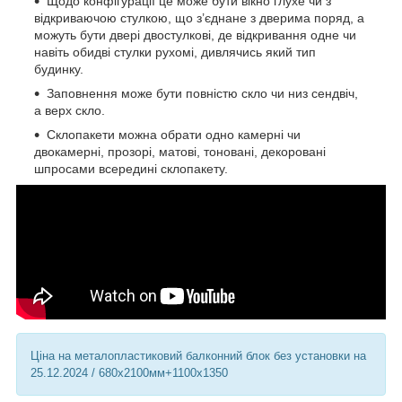
Щодо конфігурації це може бути вікно глухе чи з
відкриваючою стулкою, що з’єднане з дверима поряд, а
можуть бути двері двостулкові, де відкривання одне чи
навіть обидві стулки рухомі, дивлячись який тип
будинку.
Заповнення може бути повністю скло чи низ сендвіч,
а верх скло.
Склопакети можна обрати одно камерні чи
двокамерні, прозорі, матові, тоновані, декоровані
шпросами всередині склопакету.
Ціна на металопластиковий балконний блок без установки на
25.12.2024 / 680х2100мм+1100х1350