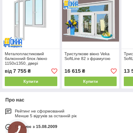
Металопластиковий
Тристулкове вікно Veka
Трис
балконний блок /вікно
SoftLine 82 з фрамугою
Soft
1150х1350, двері
700х2050/
7 755
16 615
13 
від
₴
₴
Купити
Купити
Про нас
Рейтинг не сформований
Менше 5 відгуків за останній рік
Працює з 15.08.2009