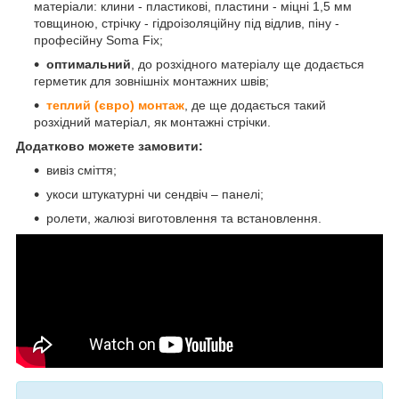
матеріали: клини - пластикові, пластини - міцні 1,5 мм
товщиною, стрічку - гідроізоляційну під відлив, піну -
професійну Soma Fix;
оптимальний
, до розхідного матеріалу ще додається
герметик для зовнішніх монтажних швів;
теплий (євро) монтаж
, де ще додається такий
розхідний матеріал, як монтажні стрічки.
Додатково можете замовити:
вивіз сміття;
укоси штукатурні чи сендвіч – панелі;
ролети, жалюзі виготовлення та встановлення.