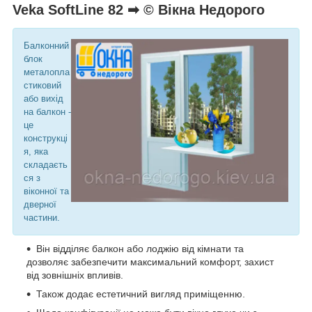
Veka SoftLine 82 ➡ © Вікна Недорого
Балконний
блок
металопла
стиковий
або вихід
на балкон -
це
конструкці
я, яка
складаєть
ся з
віконної та
дверної
частини.
Він відділяє балкон або лоджію від кімнати та
дозволяє забезпечити максимальний комфорт, захист
від зовнішніх впливів.
Також додає естетичний вигляд приміщенню.