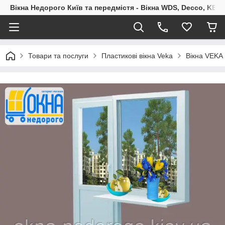
Вікна Недорого Київ та передмістя - Вікна WDS, Decco, KBE,
Товари та послуги
Пластикові вікна Veka
Вікна VEKA 