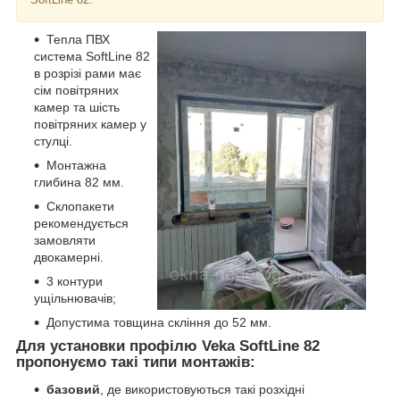
Тепла ПВХ
система SoftLine 82
в розрізі рами має
сім повітряних
камер та шість
повітряних камер у
стулці.
Монтажна
глибина 82 мм.
Склопакети
рекомендується
замовляти
двокамерні.
3 контури
ущільнювачів;
Допустима товщина скління до 52 мм.
Для установки профілю Veka SoftLine 82
пропонуємо такі типи монтажів:
базовий
, де використовуються такі розхідні