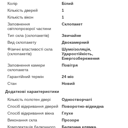
Колір
Білий
Кількість дверей
1
Кількість вікон
1
Заповнення
Склопакет
світлопрозорої частини
Тип скла (склопакетів)
Звичайне
Вид склопакету
Двокамерний
Фізичні властивості скла
Шумоізоляція,
(склопакетів)
Ударостійкість,
Енергозбереження
Заповнення камери
Повітря
склопакета
Гарантійний термін
24 міс
Стан
Новий
Додаткові характеристики
Кількість полотен двері
Одностворчаті
Спосіб відкривання дверей
Поворотно-відкидна
Спосіб відкривання вікна
Глухе
Виконання скла
Прозоре
Комплектація балконного
Балконна клямка,