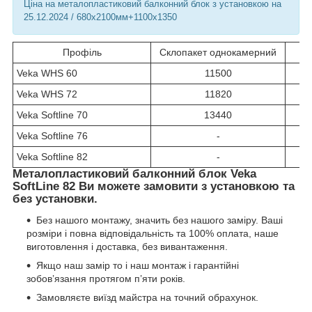
Ціна на металопластиковий балконний блок з установкою на
25.12.2024 / 680х2100мм+1100х1350
Профіль
Склопакет однокамерний
С
Veka WHS 60
11500
Veka WHS 72
11820
Veka Softline 70
13440
Veka Softline 76
-
Veka Softline 82
-
Металопластиковий балконний блок Veka
SoftLine 82 Ви можете замовити з установкою та
без установки.
Без нашого монтажу, значить без нашого заміру. Ваші
розміри і повна відповідальність та 100% оплата, наше
виготовлення і доставка, без вивантаження.
Якщо наш замір то і наш монтаж і гарантійні
зобов’язання протягом п’яти років.
Замовляєте виїзд майстра на точний обрахунок.