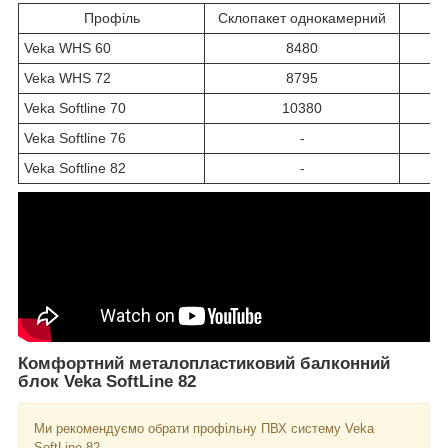
Профіль
Склопакет однокамерний
Ск
Veka WHS 60
8480
Veka WHS 72
8795
Veka Softline 70
10380
Veka Softline 76
-
Veka Softline 82
-
Комфортний металопластиковий балконний
блок Veka SoftLine 82
Ми рекомендуємо обрати профільну ПВХ систему Veka
SoftLine 82.