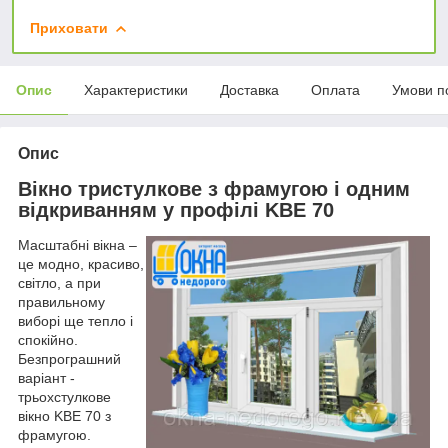
Приховати
Опис
Характеристики
Доставка
Оплата
Умови п
Опис
Вікно тристулкове з фрамугою і одним
відкриванням у профілі KBE 70
Масштабні вікна –
це модно, красиво,
світло, а при
правильному
виборі ще тепло і
спокійно.
Безпрограшний
варіант -
трьохстулкове
вікно KBE 70 з
фрамугою.