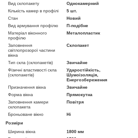
Вид склопакету
Однокамерний
Кількість камер в профілі
5 шт.
Стан
Новий
Вид армування профілю
П-подібне
Матеріал віконного
Металопластик
профілю
Заповнення
Склопакет
світлопрозорої частини
вікна
Тип скла (склопакетів)
Звичайне
Фізичні властивості скла
Ударостійкість,
(склопакетів)
Шумоізоляція,
Енергозбереження
Призначення вікна
Звичайне
Форма вікна
Прямокутна
Заповнення камери
Повітря
склопакета
Броньоване вікно
Ні
Розміри
Ширина вікна
1800 мм