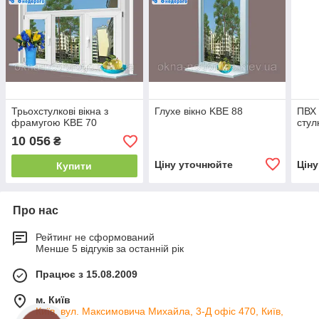
Трьохстулкові вікна з
Глухе вікно KBE 88
ПВХ 
фрамугою KBE 70
стул
10 056
₴
Ціну уточнюйте
Цін
Купити
Про нас
Рейтинг не сформований
Менше 5 відгуків за останній рік
Працює з 15.08.2009
м. Київ
Київ, вул. Максимовича Михайла, 3-Д офіс 470, Київ,