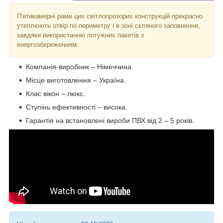
П'ятикамерні рами цих світлопрозорих конструкцій прекрасно
утеплюють отвір по периметру і в зоні скляного заповнення,
завдяки використанню потужних пакетів з
енергозбереженням.
Компанія-виробник – Німеччина.
Місце виготовлення – Україна.
Клас вікон – люкс.
Ступінь ефективності – висока.
Гарантія на встановлені вироби ПВХ від 2 – 5 років.