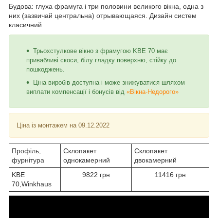
Будова: глуха фрамуга і три половини великого вікна, одна з
них (зазвичай центральна) отрывающаяся. Дизайн систем
класичний.
Трьохстулкове вікно з фрамугою KBE 70 має
привабливі скоси, білу гладку поверхню, стійку до
пошкоджень.
Ціна виробів доступна і може знижуватися шляхом
виплати компенсації і бонусів від
«Вікна-Недорого»
Ціна із монтажем на 09.12.2022
Профіль,
Склопакет
Склопакет
фурнітура
однокамерний
двокамерний
KBE
9822 грн
11416 грн
70,Winkhaus