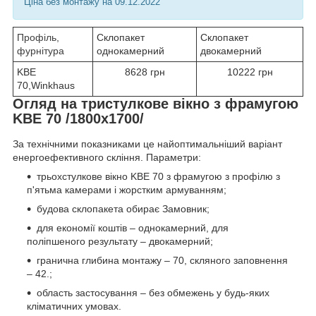
Ціна без монтажу на 09.12.2022
Профіль,
Склопакет
Склопакет
фурнітура
однокамерний
двокамерний
KBE
8628 грн
10222 грн
70,Winkhaus
Огляд на тристулкове вікно з фрамугою
KBE 70 /1800х1700/
За технічними показниками це найоптимальніший варіант
енергоефективного скління. Параметри:
трьохстулкове вікно KBE 70 з фрамугою з профілю з
п'ятьма камерами і жорстким армуванням;
будова склопакета обирає Замовник;
для економії коштів – однокамерний, для
поліпшеного результату – двокамерний;
гранична глибина монтажу – 70, скляного заповнення
– 42.;
область застосування – без обмежень у будь-яких
кліматичних умовах.