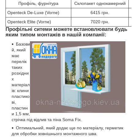
Профіль, фурнітура
Склопакет однокамерний
С
Openteck De-Luxe (Vorne)
6415 грн.
Openteck Elite (Vorne)
7020 грн.
Профільні ситеми можете встановлювати будь
яким типом монтажів в нашій компанії:
Базови
й, який
має
перелік
таких
розхідни
х
матеріал
ів: клини
пластико
ві,
пластин
и 1,5 мм,
стрічка під відлив та піна Soma Fix.
Оптимальний, який додає ще по матеріалу, герметик
для обробки зовнішнього монтажного шва.