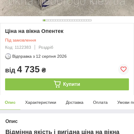
Ціна на вікна Опентек
Під замовлення
Код: 1122383
Роздріб
Відправка з
12 серпня 2026
4 735
від
₴
Купити
Опис
Характеристики
Доставка
Оплата
Умови п
Опис
Відмінна якість і вигідна ціна на вікна