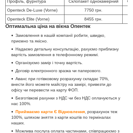
Профіль, фурнітура
Склопакет однокамерний
Ск
Openteck De-Luxe (Vorne)
7750 грн.
Openteck Elite (Vorne)
8455 грн.
Оптимальна ціна на вікна Опентек
Замовлення в нашій компанії робити, швидко,
приємно та якісно.
Надаємо детальну консультацію, рахуємо приблизну
вартість замовлення в телефонному режимі.
Організуємо замір і точну вартість.
Договір електронного зразка чи паперового.
Аванс при готівковому розрахунку складає 70%,
внести його можете майстру на замірі, привезти до
офісу чи перевести на карту ФОП.
Безготівкові рахунки з НДС чи без НДС оплачуються у
нас 100%.
Приймаємо карти Є Відновлення
, розрахунок теж
100%, шляхом зняття з карти коштів по терміналах
наших.
Можлива послуга оплата частинами, співпрацюємо з