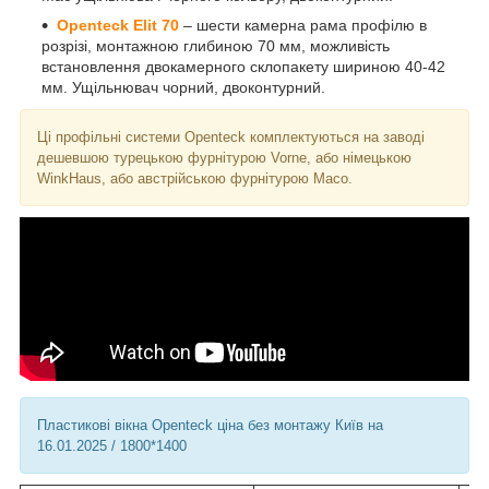
Openteck Elit 70
– шести камерна рама профілю в
розрізі, монтажною глибиною 70 мм, можливість
встановлення двокамерного склопакету шириною 40-42
мм. Ущільнювач чорний, двоконтурний.
Ці профільні системи Openteck комплектуються на заводі
дешевшою турецькою фурнітурою Vorne, або німецькою
WinkHaus, або австрійською фурнітурою Maco.
Пластикові вікна Openteck ціна без монтажу Київ на
16.01.2025 / 1800*1400