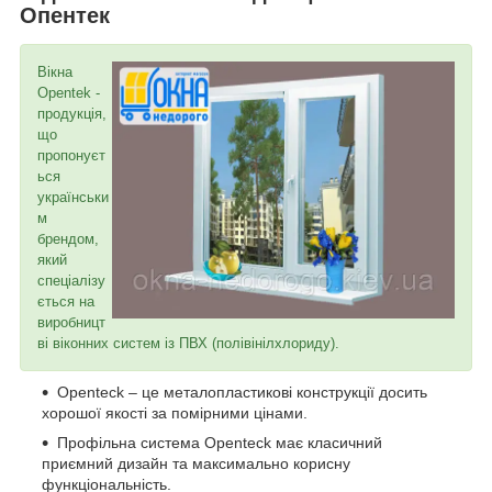
Опентек
Вікна
Opentek -
продукція,
що
пропонуєт
ься
українськи
м
брендом,
який
спеціалізу
ється на
виробницт
ві віконних систем із ПВХ (полівінілхлориду).
Openteck – це металопластикові конструкції досить
хорошої якості за помірними цінами.
Профільна система Openteck має класичний
приємний дизайн та максимально корисну
функціональність.