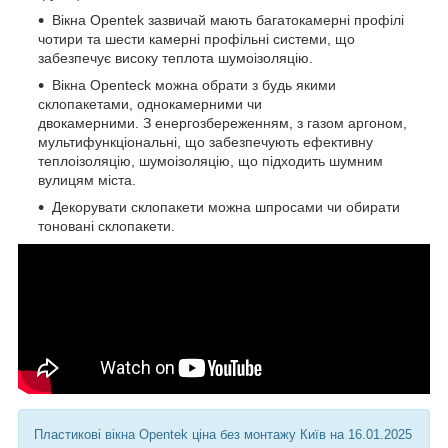
Вікна Opentek зазвичай мають багатокамерні профілі
чотири та шести камерні профільні системи, що
забезпечує високу теплота шумоізоляцію.
Вікна Openteck можна обрати з будь якими
склопакетами, однокамерними чи
двокамерними. З енергозбереженням, з газом аргоном,
мультифункціональні, що забезпечують ефективну
теплоізоляцію, шумоізоляцію, що підходить шумним
вулицям міста.
Декорувати склопакети можна шпросами чи обирати
тоновані склопакети.
Пластикові вікна Opentek ціна без монтажу Київ на 16.01.2025