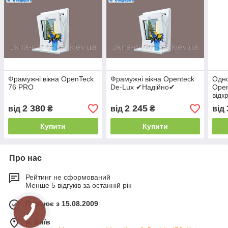
Фрамужні вікна OpenTeck
Фрамужні вікна Openteck
Одно
76 PRO
De-Lux ✔Надійно✔
Open
відк
2 380
2 245
від
₴
від
₴
від
Купити
Купити
Про нас
Рейтинг не сформований
Менше 5 відгуків за останній рік
Працює з 15.08.2009
м. Київ