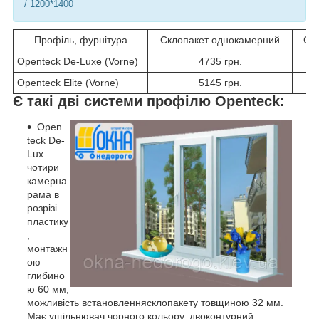
/ 1200*1400
Профіль, фурнітура
Склопакет однокамерний
Ск
Openteck De-Luxe (Vorne)
4735 грн.
Openteck Elite (Vorne)
5145 грн.
Є такі дві системи профілю Openteck:
Open
teck De-
Lux –
чотири
камерна
рама в
розрізі
пластику
,
монтажн
ою
глибино
ю 60 мм,
можливість встановленнясклопакету товщиною 32 мм.
Має ущільнювач чорного кольору, двоконтурний.