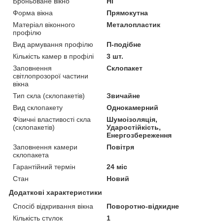
Броньоване вікно
Ні
Форма вікна
Прямокутна
Матеріал віконного
Металопластик
профілю
Вид армування профілю
П-подібне
Кількість камер в профілі
3 шт.
Заповнення
Склопакет
світлопрозорої частини
вікна
Тип скла (склопакетів)
Звичайне
Вид склопакету
Однокамерний
Фізичні властивості скла
Шумоізоляція,
(склопакетів)
Ударостійкість,
Енергозбереження
Заповнення камери
Повітря
склопакета
Гарантійний термін
24 міс
Стан
Новий
Додаткові характеристики
Спосіб відкривання вікна
Поворотно-відкидне
Кількість стулок
1