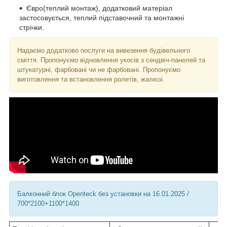
Євро(теплий монтаж), додатковий матеріал
застосовується, теплий підставочний та монтажні
стрічки.
Надаємо додатково послуги на вивезення будівельного
сміття. Пропонуємо відновлення укосів з сендвіч-панелей та
штукатурні, фарбовані чи не фарбовані. Пропонуємо
виготовлення та встановлення ролетів, жалюзі.
Балконний блок Openteck без установки на 16.01.2025 /
700*2100+1100*1400