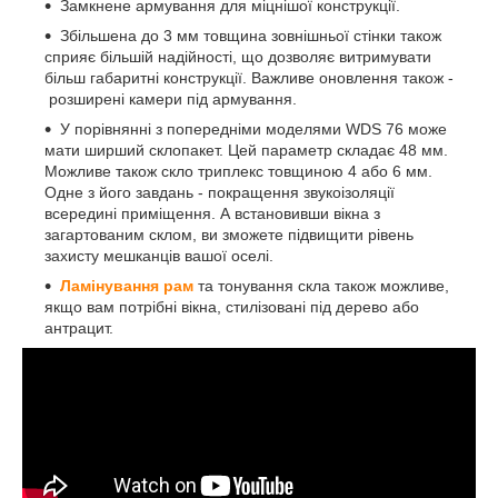
Замкнене армування для міцнішої конструкції.
Збільшена до 3 мм товщина зовнішньої стінки також
сприяє більшій надійності, що дозволяє витримувати
більш габаритні конструкції. Важливе оновлення також -
розширені камери під армування.
У порівнянні з попередніми моделями WDS 76 може
мати ширший склопакет. Цей параметр складає 48 мм.
Можливе також скло триплекс товщиною 4 або 6 мм.
Одне з його завдань - покращення звукоізоляції
всередині приміщення. А встановивши вікна з
загартованим склом, ви зможете підвищити рівень
захисту мешканців вашої оселі.
Ламінування рам
та тонування скла також можливе,
якщо вам потрібні вікна, стилізовані під дерево або
антрацит.