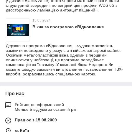
у дизайні Black&White, тобто чорний матовий зовні й білий
структурний всередині, по вигідній ціні профіля WDS 6S з
двосторонньою ламінацією антрацит піщаний».
13.05.2024
Вікна за програмою єВідновлення
Державна програма єВідновлення – чудова можливість
замінити пошкоджене у результаті військової агресії майно.
Оскільки металопластикові вікна одними з першими
опиняються у небезпеці, ця програма передбачає
компенсацію за їх заміну. У компанії Вікна Недорого Ви
можете швидко замовити виготовлення і встановлення ПВХ-
виробів, розрахувавшись спеціальною картою.
Про нас
Рейтинг не сформований
Менше 5 відгуків за останній рік
Працює з 15.08.2009
м. Київ