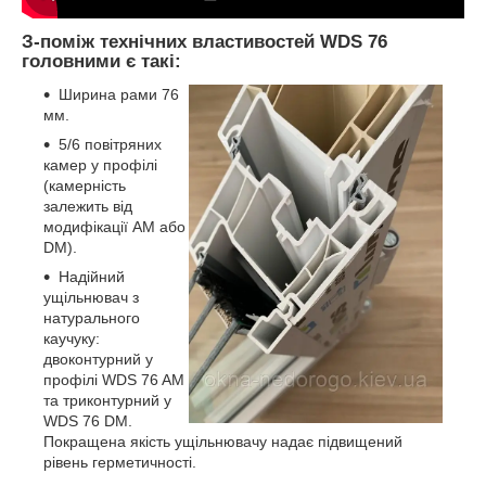
З-поміж технічних властивостей WDS 76
головними є такі:
Ширина рами 76
мм.
5/6 повітряних
камер у профілі
(камерність
залежить від
модифікації AM або
DM).
Надійний
ущільнювач з
натурального
каучуку:
двоконтурний у
профілі WDS 76 AM
та триконтурний у
WDS 76 DM.
Покращена якість ущільнювачу надає підвищений
рівень герметичності.