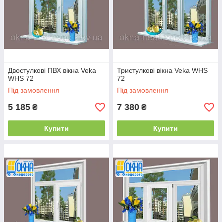
або без.
Двостулкові ПВХ вікна Veka
Тристулкові вікна Veka WHS
WHS 72
72
Під замовлення
Під замовлення
Технічні параметри Veka WHS 72:
5 185
7 380
₴
₴
Металопл
Купити
Купити
астиковим
вікнам
Veka WHS
72
властиві
герметичн
а будова,
відмінні
показники
теплозахи