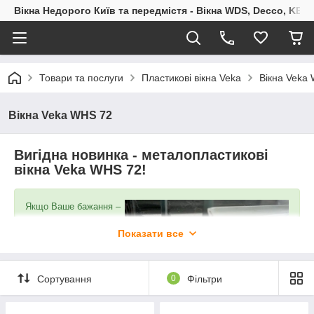
Вікна Недорого Київ та передмістя - Вікна WDS, Decco, KBE,
Товари та послуги
Пластикові вікна Veka
Вікна Veka
Вікна Veka WHS 72
Вигідна новинка - металопластикові
вікна Veka WHS 72!
Якщо Ваше бажання –
встановити
енергоефективні вікна
Показати все
за доступною ціною,
обирайте універсальне
рішення від провідного
Сортування
0
Фільтри
європейського
виробника віконних
профілів Veka.