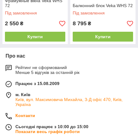
Фрамужные вікна Veka WHS
72
Балконний блок Veka WHS 72
Під замовлення
Під замовлення
2 550
8 795
₴
₴
Наші майстри мають багаторічний досвід
Купити
Купити
роботи і спеціалізуються на різних типах
монтажу.
Якщо потрібно
Про нас
засклити нежитлове
приміщення,
Рейтинг не сформований
балкон або
Менше 5 відгуків за останній рік
планується друга
лінія скління, цілком
Працює з 15.08.2009
достатньо буде
базового монтажу.
м. Київ
Київ, вул. Максимовича Михайла, 3-Д офіс 470, Київ,
Він передбачає
Україна
використання
пластикових клинів,
Контакти
посилених
анкерних пластин,
Сьогодні працює з 10:00 до 15:00
стрічки під відлив
Показати весь графік роботи
для гідроізоляції та