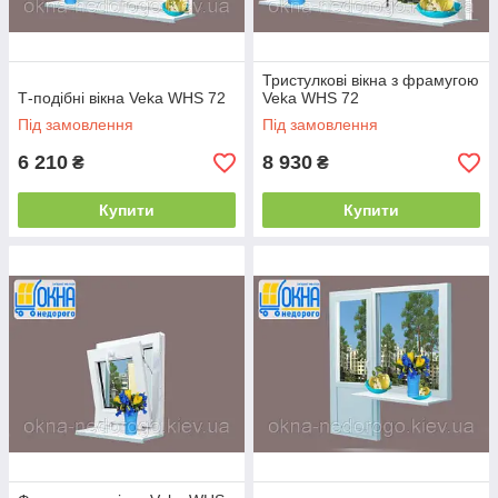
сту,
шумоізоля
ції, довговічність і міцність. Цей німецький профіль
комфортний у використанні, не передбачає труднощів у
Тристулкові вікна з фрамугою
догляді і має приємний зовнішній вигляд.
Т-подібні вікна Veka WHS 72
Veka WHS 72
Під замовлення
Під замовлення
Надійна п'ятикамерна будова, яка утримує тепло і не
дає холодному повітрю потрапляти у приміщення.
6 210
8 930
₴
₴
Рама шириною 72 мм. Відповідно характеристики
Купити
Купити
теплоізоляції не поступаються системам класу А.
Можливість комплектації однокамерними та
двокамерними склопакетами товщиною 32 – 44 мм для
базового або теплого скління.
Надійне базове армування для більшої міцності
конструкцій.
Ця система підходить для виготовлення вікон з білою
або коричневою основою
, що особливо актуально
для засклення приватних котеджів.