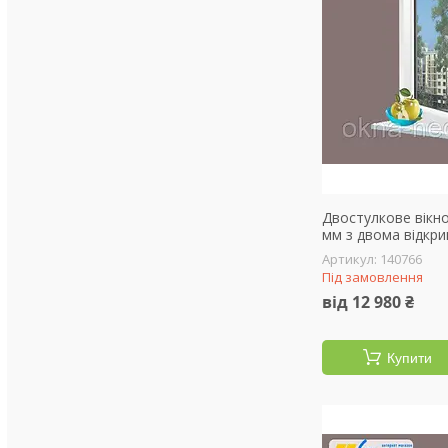
Двостулкове вікно
мм з двома відкр
140766
Під замовлення
від 12 980 ₴
Купити