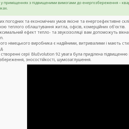
у приміщеннях з підвищеними вимогами до енергозбереження – квар
ках.
них погодних та економічних умов якісне та енергоефективне склі
ю теплого облаштування житла, офісів, комерційних об'єктів.
симальний ефект тепло- та звукоізоляції вам допоможуть вікна
n.
ного німецького виробника є надійними, витривалими і мають ст
д.
 створенні серії BluEvolution 92 увага була приділена підвищенню
озбереження, зносостійкості, шумозаглушення.