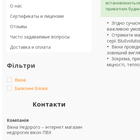
встановлюються 
О нас
приватних будин
Сертификаты и лицензии
Згідно сучас
Отзывы
важливою умово
Отримати мак
Часто задаваемые вопросы
серії BluEvolutio
Вікна провід
Доставка и оплата
зовнішній вигля
Зокрема, при
Фільтри
міцності, тепл
Вікна
Балконні блоки
Контакти
Вікна Недорого – інтернет магазин
недорогих вікон ПВХ