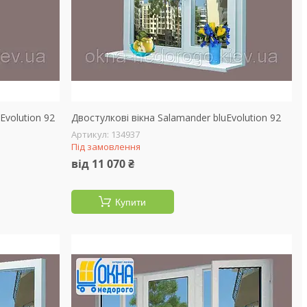
Evolution 92
Двостулкові вікна Salamander bluEvolution 92
134937
Під замовлення
від 11 070 ₴
Купити