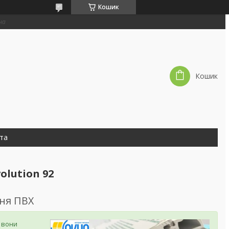
Кошик
на
Кошик
та
olution 92
ння ПВХ
, вони