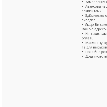
Замовлення о
Авансова ча
реквізитами.
Здійснюємо о
випадків.
Якщо Ви само
Вашою адресою
На таких сам
оплаті.
Маємо гнучку
та для військо
Потрібне роз
Додатково ві