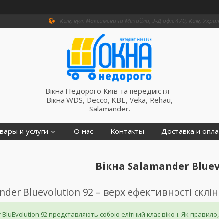
Київ, вул. Максимовича Михайла, 3-Д офіс 470, Київ, Украї
Вікна Недорого Київ та передмістя -
Вікна WDS, Decco, KBE, Veka, Rehau,
Salamander.
вары и услуги
О нас
Контакты
Доставка и опла
Вікна Salamander Bluev
nder Bluevolution 92 – верх ефективності склі
 BluEvolution 92 представляють собою елітний клас вікон. Як правило