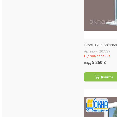
Глухі вікна Salama
207727
Під замовлення
від 5 260 ₴
Купити