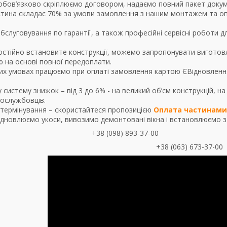
бов’язково скріплюємо договором, надаємо повний пакет докум
стина складає 70% за умови замовлення з нашим монтажем та о
бслуговування по гарантії, а також професійні сервісні роботи д
стійно встановите конструкції, можемо запропонувати виготовл
 на основі повної передоплати.
их умовах працюємо при оплаті замовлення картою ЄВідновлення
 систему знижок – від 3 до 6% - на великий об’єм конструкцій, 
вослужбовців.
термінування – скористайтеся пропозицією
Оплата частинами 
дновлюємо укоси, вивозимо демонтовані вікна і встановлюємо за
+38 (098) 893-37-00
+38 (063) 673-37-00