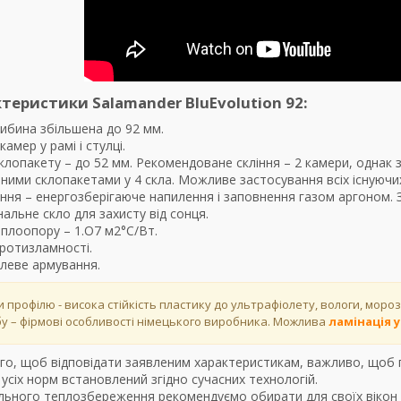
ктеристики Salamander BluEvolution 92:
ибина збільшена до 92 мм.
камер у рамі і стулці.
лопакету – до 52 мм. Рекомендоване скління – 2 камери, однак
рними склопакетами у 4 скла. Можливе застосування всіх існуючи
ня – енергозберігаюче напилення і заповнення газом аргоном. 
альне скло для захисту від сонця.
плоопору – 1.О7 м2°С/Вт.
протизламності.
алеве армування.
 профілю - висока стійкість пластику до ультрафіолету, вологи, морозі
обу – фірмові особливості німецького виробника. Можлива
ламінація 
го, щоб відповідати заявленим характеристикам, важливо, щоб 
усіх норм встановлений згідно сучасних технологій.
льного теплозбереження рекомендуємо обирати для своїх вікон 