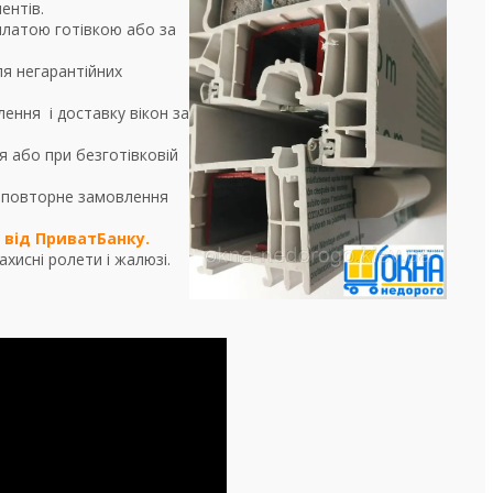
ентів.
платою готівкою або за
ля негарантійних
ення і доставку вікон за
 або при безготівковій
на повторне замовлення
від ПриватБанку.
хисні ролети і жалюзі.