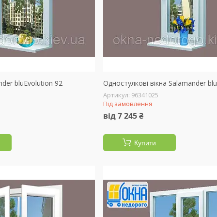
nder bluEvolution 92
Одностулкові вікна Salamander blu
96341025
Під замовлення
від 7 245 ₴
Купити