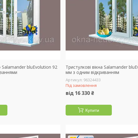
 Salamander bluEvolution 92
Тристулкові вікна Salamander bluEv
иваннями
мм з одним відкриванням
96324433
Під замовлення
від 16 330 ₴
Купити