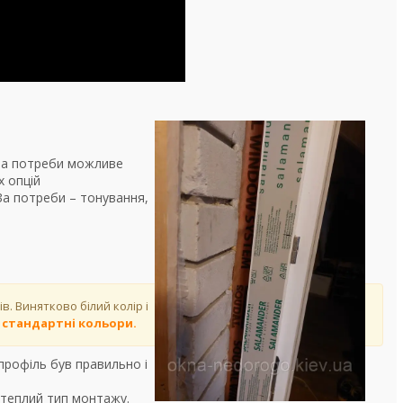
 за потреби можливе
х опцій
За потреби – тонування,
в. Винятково білий колір і
у стандартні кольори.
профіль був правильно і
теплий тип монтажу.