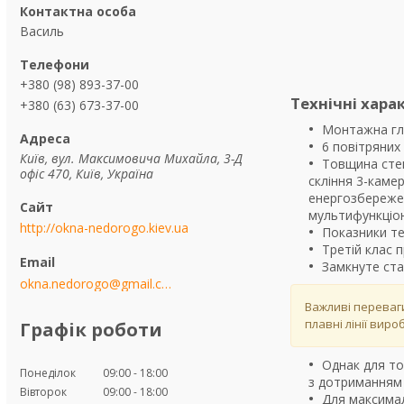
Василь
+380 (98) 893-37-00
Технічні хара
+380 (63) 673-37-00
Монтажна гл
6 повітряних 
Київ, вул. Максимовича Михайла, 3-Д
Товщина стек
офіс 470, Київ, Україна
скління 3-каме
енергозбережен
мультифункціон
http://okna-nedorogo.kiev.ua
Показники те
Третій клас 
Замкнуте ст
okna.nedorogo@gmail.com
Важливі переваги
плавні лінії вир
Графік роботи
Однак для то
Понеділок
09:00
18:00
з дотриманням 
Вівторок
09:00
18:00
Для максима