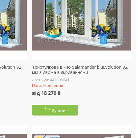
olution 92
Тристулкове вікно Salamander bluEvolution 92
мм з двома відкриваннями
442195641
Під замовлення
від 18 270 ₴
Купити