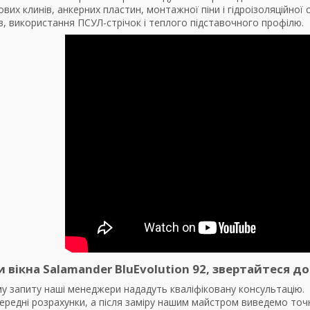
вих клинів, анкерних пластин, монтажної піни і гідроізоляційної 
, використання ПСУЛ-стрічок і теплого підставочного профілю.
вікна Salamander BluEvolution 92, звертайтеся до 
у запиту наші менеджери нададуть кваліфіковану консультацію.
редні розрахунки, а після заміру нашим майстром виведемо точн