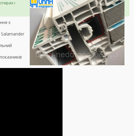
тирах і
ння є
 Salamander
ильний
 показників